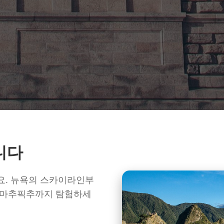
니다
요. 뉴욕의 스카이라인부
 마추픽추까지 탐험하세