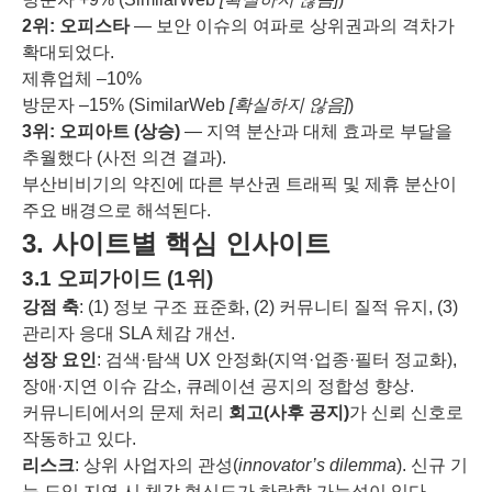
2위: 오피스타
— 보안 이슈의 여파로 상위권과의 격차가
확대되었다.
제휴업체 –10%
방문자 –15% (SimilarWeb
[확실하지 않음]
)
3위: 오피아트 (상승)
— 지역 분산과 대체 효과로 부달을
추월했다 (사전 의견 결과).
부산비비기의 약진에 따른 부산권 트래픽 및 제휴 분산이
주요 배경으로 해석된다.
3. 사이트별 핵심 인사이트
3.1 오피가이드 (1위)
강점 축
: (1) 정보 구조 표준화, (2) 커뮤니티 질적 유지, (3)
관리자 응대 SLA 체감 개선.
성장 요인
: 검색·탐색 UX 안정화(지역·업종·필터 정교화),
장애·지연 이슈 감소, 큐레이션 공지의 정합성 향상.
커뮤니티에서의 문제 처리
회고(사후 공지)
가 신뢰 신호로
작동하고 있다.
리스크
: 상위 사업자의 관성(
innovator’s dilemma
). 신규 기
능 도입 지연 시 체감 혁신도가 하락할 가능성이 있다.