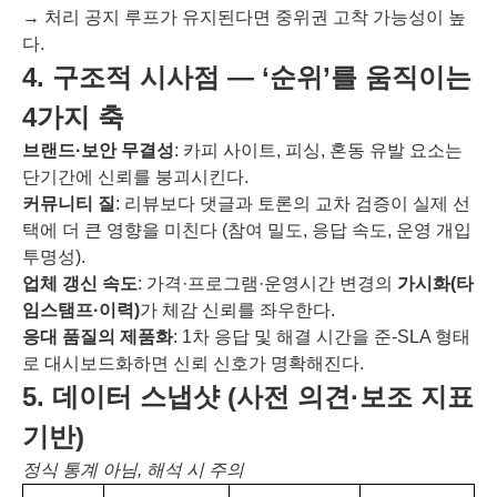
→ 처리 공지 루프가 유지된다면 중위권 고착 가능성이 높
다.
4. 구조적 시사점 — ‘순위’를 움직이는
4가지 축
브랜드·보안 무결성
: 카피 사이트, 피싱, 혼동 유발 요소는
단기간에 신뢰를 붕괴시킨다.
커뮤니티 질
: 리뷰보다 댓글과 토론의 교차 검증이 실제 선
택에 더 큰 영향을 미친다 (참여 밀도, 응답 속도, 운영 개입
투명성).
업체 갱신 속도
: 가격·프로그램·운영시간 변경의
가시화(타
임스탬프·이력)
가 체감 신뢰를 좌우한다.
응대 품질의 제품화
: 1차 응답 및 해결 시간을 준-SLA 형태
로 대시보드화하면 신뢰 신호가 명확해진다.
5. 데이터 스냅샷 (사전 의견·보조 지표
기반)
정식 통계 아님, 해석 시 주의