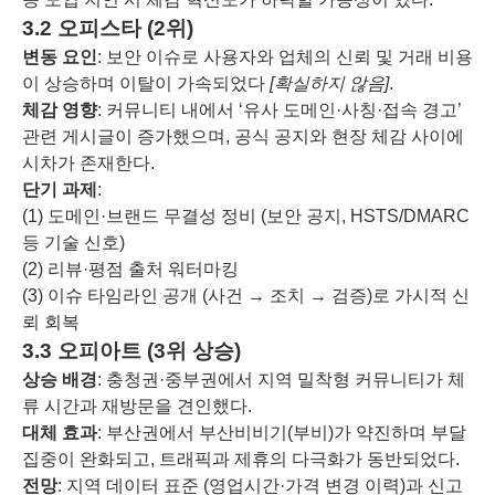
3.2 오피스타 (2위)
변동 요인
: 보안 이슈로 사용자와 업체의 신뢰 및 거래 비용
이 상승하며 이탈이 가속되었다
[확실하지 않음]
.
체감 영향
: 커뮤니티 내에서 ‘유사 도메인·사칭·접속 경고’
관련 게시글이 증가했으며, 공식 공지와 현장 체감 사이에
시차가 존재한다.
단기 과제
:
(1) 도메인·브랜드 무결성 정비 (보안 공지, HSTS/DMARC
등 기술 신호)
(2) 리뷰·평점 출처 워터마킹
(3) 이슈 타임라인 공개 (사건 → 조치 → 검증)로 가시적 신
뢰 회복
3.3 오피아트 (3위 상승)
상승 배경
: 충청권·중부권에서 지역 밀착형 커뮤니티가 체
류 시간과 재방문을 견인했다.
대체 효과
: 부산권에서 부산비비기(부비)가 약진하며 부달
집중이 완화되고, 트래픽과 제휴의 다극화가 동반되었다.
전망
: 지역 데이터 표준 (영업시간·가격 변경 이력)과 신고