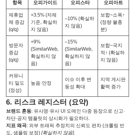
항목
오피가이드
오피스타
오피아트
제휴업
+3.5% (자체
보합~소폭↑
–10% (확실하
체 증감
기준, 확실하
(정량 불충
지 않음)
(q/q)
지 않음)
분)
+9%
–15%
방문자
보합~국지
(SimilarWeb,
(SimilarWeb,
증감
적↑ (확실하
확실하지 않
확실하지 않
(q/q)
지 않음)
음)
음)
커뮤니
이슈 이후 변
지역 게시판
티 밀도
높음·안정
동성 확대
활력 증가
(정성)
6. 리스크 레지스터 (요약)
브랜드 혼동
: 유사명·유사 UI 도메인 다중 등장으로 신고·
차단·공지 템플릿의 상시화가 필요하다.
지표 왜곡
: 외부 트래픽 추정치의 신뢰도 편차 (크롤링 빈
도, 샘플링 보정)
[확실하지 않음]
.