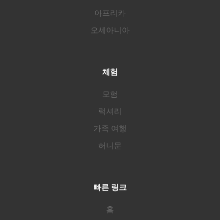
아프리카
오세아니아
체험
모험
럭셔리
가족 여행
허니문
빠른 링크
홈