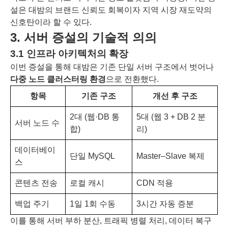
설은 대밤의 브랜드 신뢰도 회복이자 지역 시장 재도약의
신호탄이라 할 수 있다.
3. 서버 증설의 기술적 의의
3.1 인프라 아키텍처의 확장
이번 증설을 통해 대밤은 기존 단일 서버 구조에서 벗어나
다중 노드 클러스터링 환경
으로 전환했다.
항목
기존 구조
개선 후 구조
2대 (웹·DB 통
5대 (웹 3 + DB 2 분
서버 노드 수
합)
리)
데이터베이
단일 MySQL
Master–Slave 복제
스
콘텐츠 전송
로컬 캐시
CDN 적용
백업 주기
1일 1회 수동
3시간 자동 증분
이를 통해 서버 부하 분산, 트래픽 병렬 처리, 데이터 복구