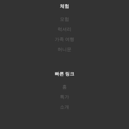
체험
모험
럭셔리
가족 여행
허니문
빠른 링크
홈
특가
소개