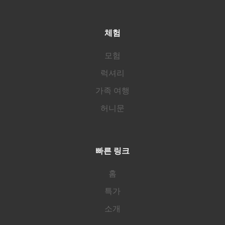
체험
모험
럭셔리
가족 여행
허니문
빠른 링크
홈
특가
소개