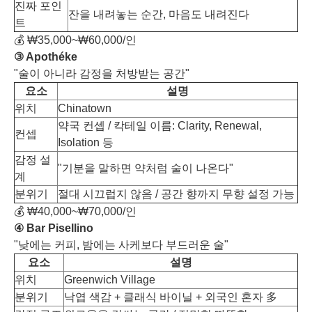
진짜 포인
잔을 내려놓는 순간, 마음도 내려진다
트
💰 ₩35,000~₩60,000/인
③ Apothéke
"술이 아니라 감정을 처방받는 공간"
요소
설명
위치
Chinatown
약국 컨셉 / 칵테일 이름: Clarity, Renewal,
컨셉
Isolation 등
감정 설
"기분을 말하면 약처럼 술이 나온다"
계
분위기
절대 시끄럽지 않음 / 공간 향까지 무향 설정 가능
💰 ₩40,000~₩70,000/인
④ Bar Pisellino
"낮에는 커피, 밤에는 사케보다 부드러운 술"
요소
설명
위치
Greenwich Village
분위기
낙엽 색감 + 클래식 바이닐 + 외국인 혼자 多