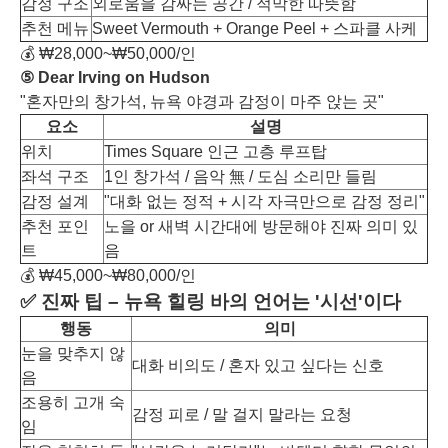
감정 구조
외로움을 감싸는 공간 / 적막한 따뜻함
추천 메뉴
Sweet Vermouth + Orange Peel + 스파클 사케
💰 ₩28,000~₩50,000/인
⑤ Dear Irving on Hudson
"혼자만의 창가석, 뉴욕 야경과 감정이 마주 앉는 곳"
요소
설명
위치
Times Square 인근 고층 루프탑
좌석 구조
1인 창가석 / 음악 無 / 도심 소리만 들림
감정 설계
"대화 없는 정적 + 시각 자극만으로 감정 정리"
추천 포인
노을 or 새벽 시간대에 방문해야 진짜 의미 있
트
음
💰 ₩45,000~₩80,000/인
✅ 진짜 팁 – 뉴욕 힐링 바의 언어는 '시선'이다
행동
의미
눈을 맞추지 않
대화 비의도 / 혼자 있고 싶다는 신호
음
조용히 고개 숙
감정 피로 / 말 걸지 말라는 요청
임