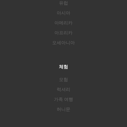
유럽
아시아
아메리카
아프리카
오세아니아
체험
모험
럭셔리
가족 여행
허니문