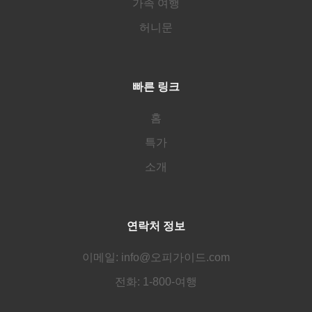
가족 여행
허니문
빠른 링크
홈
특가
소개
연락처 정보
이메일: info@오피가이드.com
전화: 1-800-여행