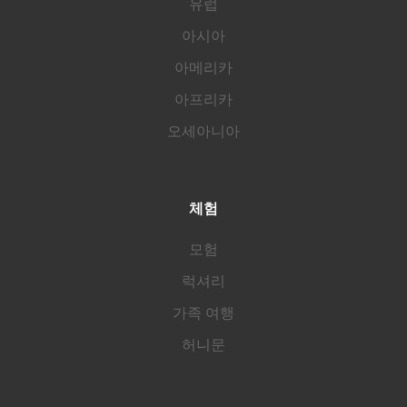
유럽
아시아
아메리카
아프리카
오세아니아
체험
모험
럭셔리
가족 여행
허니문