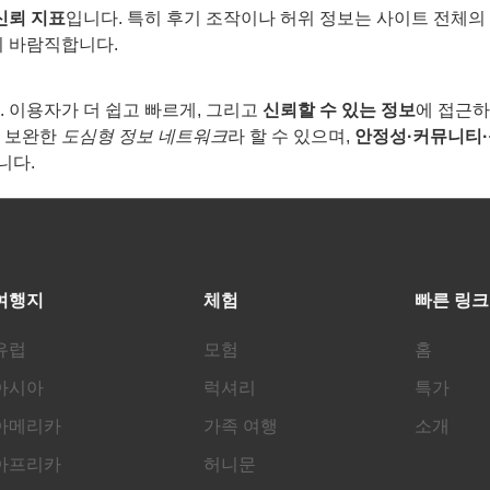
신뢰 지표
입니다. 특히 후기 조작이나 허위 정보는 사이트 전체의
이 바람직합니다.
 이용자가 더 쉽고 빠르게, 그리고
신뢰할 수 있는 정보
에 접근하
로 보완한
도심형 정보 네트워크
라 할 수 있으며,
안정성·커뮤니티·
니다.
여행지
체험
빠른 링크
유럽
모험
홈
아시아
럭셔리
특가
아메리카
가족 여행
소개
아프리카
허니문