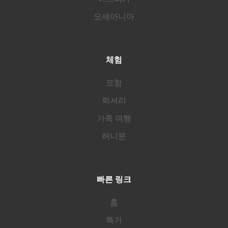
오세아니아
체험
모험
럭셔리
가족 여행
허니문
빠른 링크
홈
특가