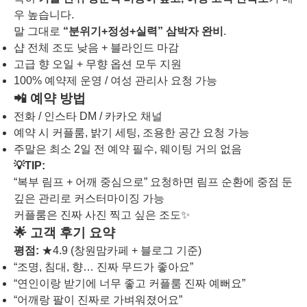
우 높습니다.
말 그대로
“분위기+정성+실력” 삼박자 완비
.
샵 전체 조도 낮음 + 블라인드 마감
고급 향 오일 + 무향 옵션 모두 지원
100% 예약제 운영 / 여성 관리사 요청 가능
📲 예약 방법
전화 / 인스타 DM / 카카오 채널
예약 시 커플룸, 밝기 세팅, 조용한 공간 요청 가능
주말은 최소 2일 전 예약 필수, 웨이팅 거의 없음
💡TIP:
“복부 림프 + 어깨 중심으로” 요청하면 림프 순환에 중점 둔
깊은 관리로 커스터마이징 가능
커플룸은 진짜 사진 찍고 싶은 조도✨
🌟 고객 후기 요약
평점:
★4.9 (창원맘카페 + 블로그 기준)
“조명, 침대, 향… 진짜 무드가 좋아요”
“연인이랑 받기에 너무 좋고 커플룸 진짜 예뻐요”
“어깨랑 팔이 진짜로 가벼워졌어요”