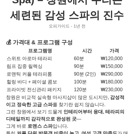
세련된 감성 스파의 진수
오피가이드 - 1년 전
💰 가격대 & 프로그램 구성
프로그램명
시간
가격
스위트 아로마 테라피
60분
₩120,000
림프 집중 릴렉싱
90분
₩150,000
로맨틱 커플 테라피룸
90분 (2인)
₩290,000
힐링 바디 + 페이셜 콤보
100분
₩180,000
프라이빗 전신관리 패키지
120분
₩230,000
창원은 비교적 실속형 마사지샵이 많은 도시지만,
감성적
이고 정숙한 고급 스파
를 찾기란 쉽지 않습니다.
그런 창원에서 보기 드물게
인테리어부터 응대, 테라피의
디테일까지 감각적으로 완성된 곳
—
그게 바로
로맨스 스파
입니다.
특히
커플 단위 방문객 비중이 높고, 여성 고객 만족도
가 매