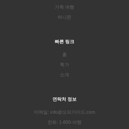
가족 여행
허니문
빠른 링크
홈
특가
소개
연락처 정보
이메일: info@오피가이드.com
전화: 1-800-여행