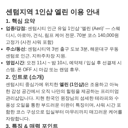
센텀지역 1인샵 엘린 이용 안내
1. 핵심 요약
업종/강점:
센텀시티 인근 유일 1인샵 ‘엘린 (Aeri)’ — 스웨
디시, 아로마, 건식, 림프 케어 전문. 70분 코스 140,000원
고정가 (사전 샤워 포함)
주소/동선:
센텀시티역 3번 출구 도보 3분, 해운대구 우동
센텀로 인근. 지하주차장 지원.
영업시간:
오전 11시 ~ 밤 10시, 예약제 / 입실 후 선결제 시
스템. 폰 OFF 시 마감 또는 랜덤 휴무.
2. 인트로 (소개)
센텀시티 중심가에 위치한
엘린 (1인샵)
은 조용하고 아늑
한 감성 공간에서 오직 나만의 힐링을 제공하는 프리미엄
관리샵입니다. 지현 한국인 원장님의 섬세한 테라피와 수
용성 오일을 통한 부드러운 이완이 특징이며, 샤워 시간 포
함한 코스 구성으로 입실부터 마무리까지 매끄러운 케어를
자랑합니다.
3. 특징 & 매력 포인트