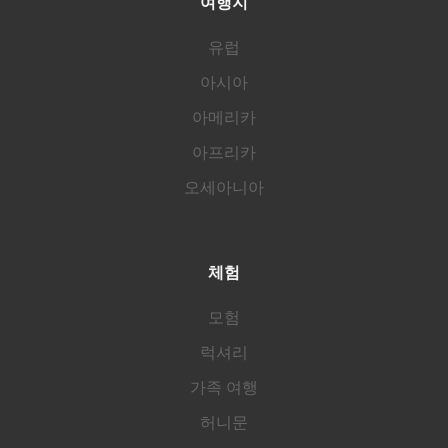
여행지
유럽
아시아
아메리카
아프리카
오세아니아
체험
모험
럭셔리
가족 여행
허니문