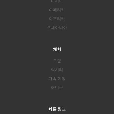
아시아
아메리카
아프리카
오세아니아
체험
모험
럭셔리
가족 여행
허니문
빠른 링크