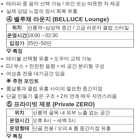
테라피 중 음악 선택 가능 / 와인 또는 따뜻한 차 제공
실제 상담 느낌의 정서 회복 유흥
④ 벨루체 라운지 (BELLUCE Lounge)
위치
선릉역~삼성역 중간 / 고급 라운지 클럽 스타일
운영시간
18:00 ~ 02:30
입장가
35만~50만
💡 특징
테이블 선택형 유흥 + 도우미 교체 가능
DJ 부스 + 잔잔한 음향 + 바 공간 분리형 구성
여성층 전용 대기공간 있음
🌟 추천 포인트
룸살롱과 클럽 유흥 사이의 절묘한 중간지점
단골 만들기 좋은 구조 + 2차 연계 매우 자연스러움
⑤ 프라이빗 제로 (Private ZERO)
위치
선릉역 골목 내 외부 노출 없는 공간
운영시간
오후 6시 ~ 새벽 3시
운영형태
단골 전용 / 오피 & 룸 중간지점 유흥
💡 특징