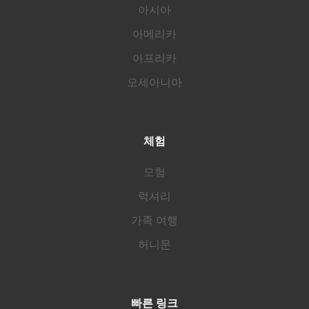
아시아
아메리카
아프리카
오세아니아
체험
모험
럭셔리
가족 여행
허니문
빠른 링크