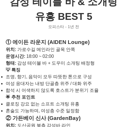
감성 테이블 바 & 소개팅
유흥 BEST 5
오피스타 - 1년 전
① 에이든 라운지 (AIDEN Lounge)
위치:
가로수길 메인라인 골목 안쪽
운영시간:
18:00 ~ 02:00
형태:
감성 테이블 바 + 도우미 소개팅 배정형
💡 특징
조명, 향기, 음악이 모두 따뜻한 톤으로 구성
여성 응대자는 내방 단골층 위주 / 대화 위주
합석 시 어색하지 않도록 호스트가 분위기 조율
🌟 추천 포인트
클로징 강요 없는 소프트 소개팅 유흥
혼술도 가능하며, 여성층 수준 일정함
② 가든베이 신사 (GardenBay)
위치:
도산공원 북측 감성바 라인