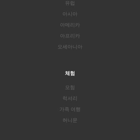
유럽
아시아
아메리카
아프리카
오세아니아
체험
모험
럭셔리
가족 여행
허니문