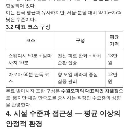
형성되어 있다.
이는 전국 평균과 유사하지만, 서울·분당 대비 약 15~25%
낮은 수준이다.
3.2 대표 코스 구성
평균
코스
구성
가격
스웨디시 50분 + 발마
전신 피로 완화 + 하체
13만
사지 10분
순환 집중
원
아로마 60분 단독 코
향 오일 테라피 중심
12만
스
집중 관리
원
무료 발마사지 포함 구성은
수원오피의 대표적인 차별점
으
로, 짧지만 체감 만족도를 중시하는 직장인 수요층의 성향
을 반영한다.
4. 시설 수준과 접근성 ― 평균 이상의
안정적 환경